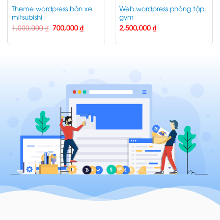
Theme wordpress bán xe
Web wordpress phòng tập
mitsubishi
gym
Giá
Giá
1,000,000
₫
700,000
₫
2,500,000
₫
gốc
hiện
là:
tại
1,000,000 ₫.
là:
 ₫.
700,000 ₫.