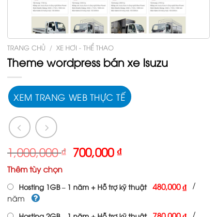
TRANG CHỦ
/
XE HƠI - THỂ THAO
Theme wordpress bán xe Isuzu
XEM TRANG WEB THỰC TẾ
Giá
Giá
1,000,000
₫
700,000
₫
gốc
hiện
Thêm tùy chọn
là:
tại
1,000,000 ₫.
là:
/
480,000 ₫
Hosting 1GB – 1 năm + Hỗ trợ kỹ thuật
700,000 ₫.
năm
/
780,000 ₫
Hosting 2GB – 1 năm + Hỗ trợ kỹ thuật