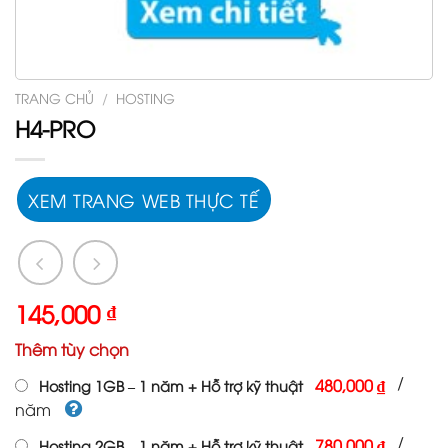
TRANG CHỦ
/
HOSTING
H4-PRO
XEM TRANG WEB THỰC TẾ
145,000
₫
Thêm tùy chọn
/
480,000 ₫
Hosting 1GB – 1 năm + Hỗ trợ kỹ thuật
năm
/
780,000 ₫
Hosting 2GB – 1 năm + Hỗ trợ kỹ thuật