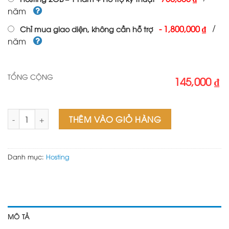
năm
/
-
1,800,000 ₫
Chỉ mua giao diện, không cần hỗ trợ
năm
TỔNG CỘNG
145,000 ₫
H4-PRO số lượng
THÊM VÀO GIỎ HÀNG
Danh mục:
Hosting
MÔ TẢ