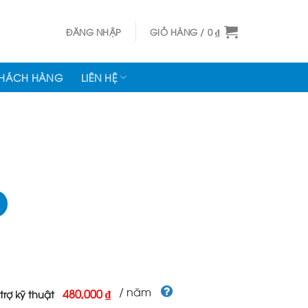
ĐĂNG NHẬP
GIỎ HÀNG /
0
₫
KHÁCH HÀNG
LIÊN HỆ
/ năm
480,000 ₫
trợ kỹ thuật