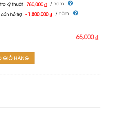
/ năm
780,000 ₫
trợ kỹ thuật
/ năm
-
1,800,000 ₫
 cần hỗ trợ
65,000 ₫
O GIỎ HÀNG