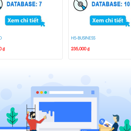
O
H5-BUSINESS
00
₫
235,000
₫