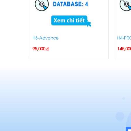
H3-Advance
H4-PR
95,000
₫
145,0