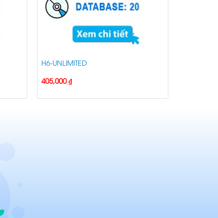
H6-UNLIMITED
405,000
₫