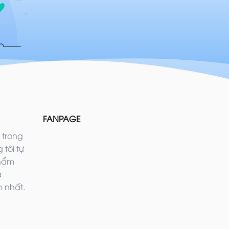
FANPAGE
 trong
 tôi tự
phẩm
ả
 nhất.