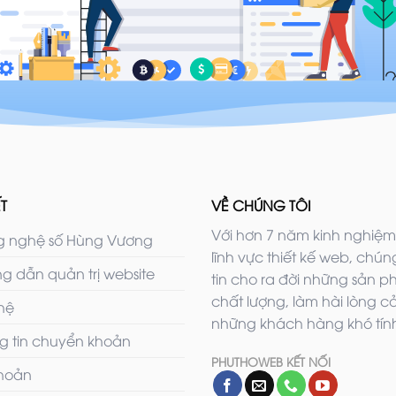
T
VỀ CHÚNG TÔI
Với hơn 7 năm kinh nghiệm
 nghệ số Hùng Vương
lĩnh vực thiết kế web, chúng
g dẫn quản trị website
tin cho ra đời những sản 
chất lượng, làm hài lòng c
 hệ
những khách hàng khó tính
g tin chuyển khoản
PHUTHOWEB KẾT NỐI
khoản