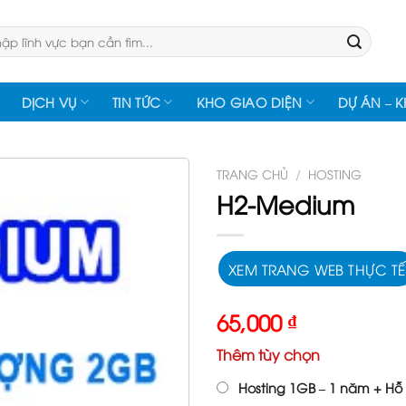
:
DỊCH VỤ
TIN TỨC
KHO GIAO DIỆN
DỰ ÁN – 
TRANG CHỦ
/
HOSTING
H2-Medium
XEM TRANG WEB THỰC TẾ
65,000
₫
Thêm tùy chọn
Hosting 1GB – 1 năm + Hỗ 