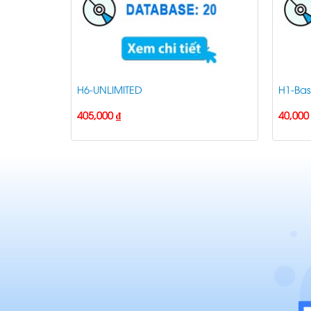
H6-UNLIMITED
H1-Bas
405,000
₫
40,00