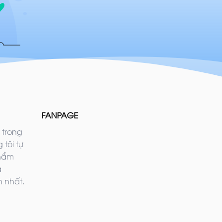
FANPAGE
 trong
 tôi tự
phẩm
ả
 nhất.