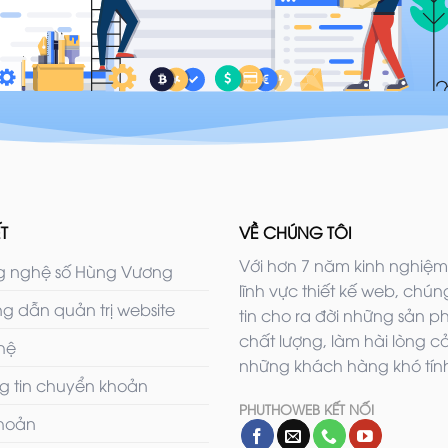
T
VỀ CHÚNG TÔI
Với hơn 7 năm kinh nghiệm
 nghệ số Hùng Vương
lĩnh vực thiết kế web, chúng
g dẫn quản trị website
tin cho ra đời những sản 
chất lượng, làm hài lòng c
 hệ
những khách hàng khó tính
g tin chuyển khoản
PHUTHOWEB KẾT NỐI
khoản