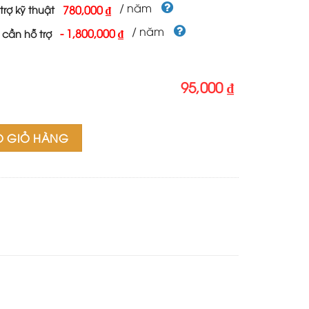
/ năm
780,000 ₫
trợ kỹ thuật
/ năm
-
1,800,000 ₫
 cần hỗ trợ
95,000 ₫
O GIỎ HÀNG