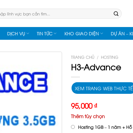
:
DỊCH VỤ
TIN TỨC
KHO GIAO DIỆN
DỰ ÁN – 
TRANG CHỦ
/
HOSTING
H3-Advance
XEM TRANG WEB THỰC TẾ
95,000
₫
Thêm tùy chọn
Hosting 1GB – 1 năm + Hỗ 