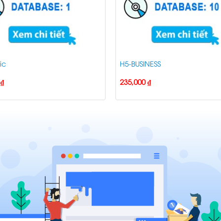
ic
H5-BUSINESS
0
₫
235,000
₫