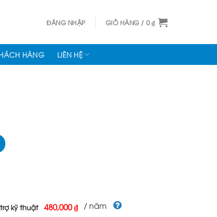
ĐĂNG NHẬP
GIỎ HÀNG /
0
₫
KHÁCH HÀNG
LIÊN HỆ
/ năm
480,000 ₫
trợ kỹ thuật