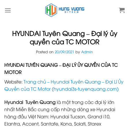
Skip
to
content
HYUNDAI Tuyên Quang – Đại lý ủy
quyền của TC MOTOR
Posted on
20/09/2021
by
Admin
HYUNDAI TUYÊN QUANG – ĐẠI LÝ ỦY QUYỀN CỦA TC
MOTOR
Website:
Trang chủ – Hyundai Tuyên Quang – Đại Lí Ủy
Quyền của TC Moto‎r (hyundai3s-tuyenquang.com)
Hyundai Tuyên Quang
là một trong các đại lý lớn
nhất Miền Bắc cung cấp những dòng xe Hyundai
hàng đầu Việt Nam: Hyundai Tucson, Grand i10,
Elantra, Accent, Santafe, Kona, Solati, Starex