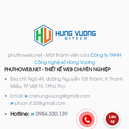
phuthoweb.net - Một thành viên của
Công ty TNHH
Công nghệ số Hùng Vương
PHUTHOWEB.NET - THIẾT KẾ WEB CHUYÊN NGHIỆP
Địa chỉ: Ngõ 49, đường Nguyễn Tất Thành, P. Thanh
Miếu, TP Việt Trì, T.Phú Thọ
Email:
cnshungvuong@gmail.com
ptuan.it.32@gmail.com
Hotline:
0984.330.139