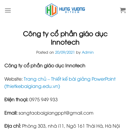
Skip
to
content
Công ty cổ phần giáo dục
Innotech
Posted on
20/09/2021
by
Admin
Công ty cổ phần giáo dục Innotech
Website:
Trang chủ – Thiết kế bài giảng PowerPoint
(thietkebaigiang.edu.vn)
Điện thoại:
0975 949 933
Email:
sangtaobaigiangppt@gmail.com
Địa chỉ:
Phòng 303, nhà i11, Ngõ 161 Thái Hà, Hà Nội