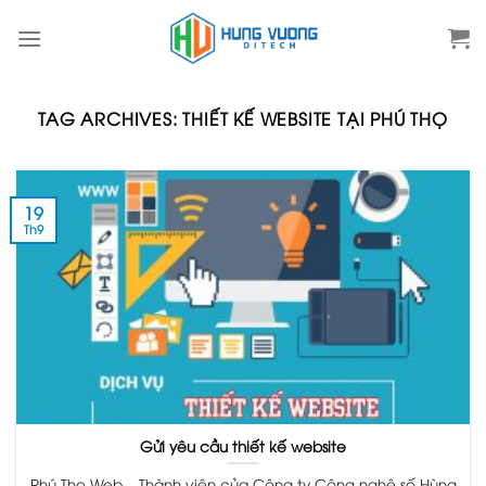
Skip
to
content
TAG ARCHIVES:
THIẾT KẾ WEBSITE TẠI PHÚ THỌ
19
Th9
Gửi yêu cầu thiết kế website
Phú Thọ Web – Thành viên của Công ty Công nghệ số Hùng