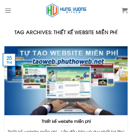
Skip
to
content
TAG ARCHIVES:
THIẾT KẾ WEBSITE MIỄN PHÍ
25
Th4
Thiết kế website miễn phí
Thiết kế website miễn phí – Lần đầu tiên và duy nhất tại Phú