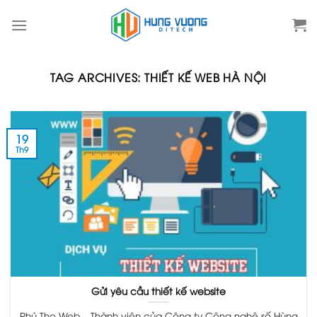
Skip
to
content
TAG ARCHIVES:
THIẾT KẾ WEB HÀ NỘI
19
Th9
Gửi yêu cầu thiết kế website
Phú Thọ Web – Thành viên của Công ty Công nghệ số Hùng