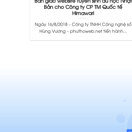
Bàn giao website tuyển sinh du học Nhật
Bản cho Công ty CP TM Quốc tế
Himawari
Ngày 16/8/2018 – Công ty TNHH Công nghệ số
Hùng Vương – phuthoweb.net tiến hành...