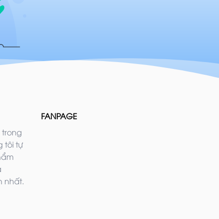
FANPAGE
 trong
 tôi tự
phẩm
ả
 nhất.