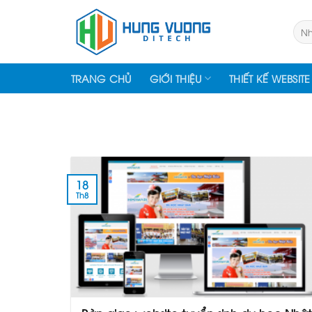
Skip
to
Tìm
kiếm
content
TRANG CHỦ
GIỚI THIỆU
THIẾT KẾ WEBSITE
18
Th8