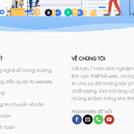
T
VỀ CHÚNG TÔI
Với hơn 7 năm kinh nghiệm
 nghệ số Hùng Vương
lĩnh vực thiết kế web, chúng
g dẫn quản trị website
tin cho ra đời những sản 
chất lượng, làm hài lòng c
 hệ
những khách hàng khó tính
g tin chuyển khoản
PHUTHOWEB KẾT NỐI
khoản
h toán