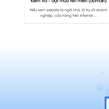
Kiểm tra – đặt mua tên miền (domain)
Nếu xem website là ngôi nhà, là trụ sở doanh
nghiệp, cửa hàng trên Internet,...