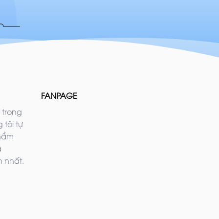
FANPAGE
 trong
 tôi tự
phẩm
ả
 nhất.