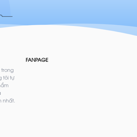
FANPAGE
 trong
 tôi tự
phẩm
ả
 nhất.