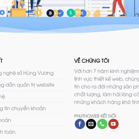
T
VỀ CHÚNG TÔI
Với hơn 7 năm kinh nghiệm
 nghệ số Hùng Vương
lĩnh vực thiết kế web, chúng
g dẫn quản trị website
tin cho ra đời những sản 
chất lượng, làm hài lòng c
 hệ
những khách hàng khó tính
g tin chuyển khoản
PHUTHOWEB KẾT NỐI
khoản
h toán