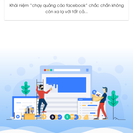
Khái niệm “chạy quảng cáo facebook” chắc chắn không
còn xa lạ với tất cả...