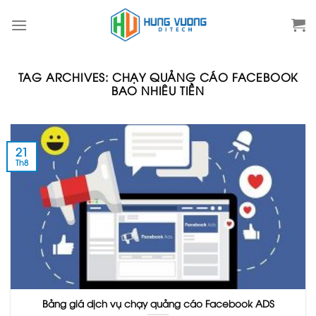
Skip
to
content
TAG ARCHIVES:
CHẠY QUẢNG CÁO FACEBOOK
BAO NHIÊU TIỀN
21
Th8
Bảng giá dịch vụ chạy quảng cáo Facebook ADS