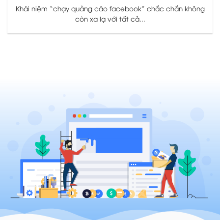
Khái niệm “chạy quảng cáo facebook” chắc chắn không
còn xa lạ với tất cả...