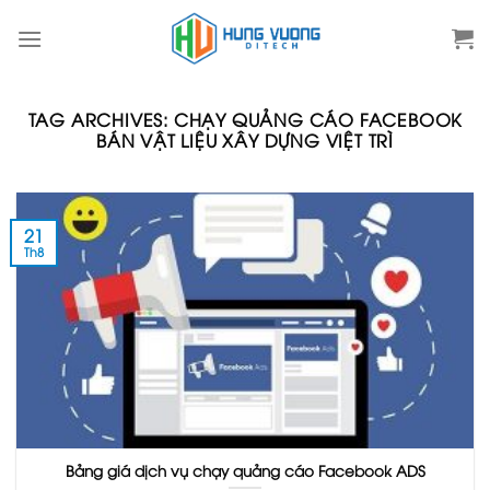
Skip
to
content
TAG ARCHIVES:
CHẠY QUẢNG CÁO FACEBOOK
BÁN VẬT LIỆU XÂY DỰNG VIỆT TRÌ
21
Th8
Bảng giá dịch vụ chạy quảng cáo Facebook ADS