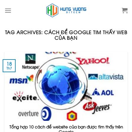
Skip
to
content
TAG ARCHIVES:
CÁCH ĐỂ GOOGLE TIM THẤY WEB
CỦA BẠN
18
Th7
Tổng hợp 10 cách để website của bạn được tìm thấy trên
Google