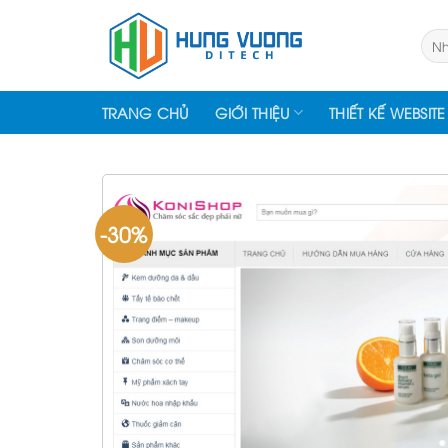
Skip
to
Tìm
kiếm
content
TRANG CHỦ
GIỚI THIỆU
THIẾT KẾ WEBSITE
-30%