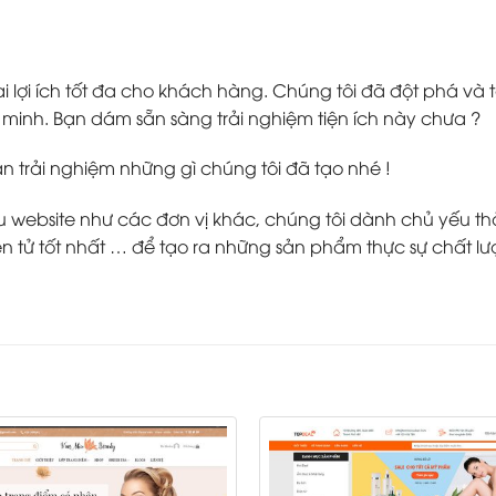
 lợi ích tốt đa cho khách hàng. Chúng tôi đã đột phá v
inh. Bạn dám sẵn sàng trải nghiệm tiện ích này chưa ?
ạn trải nghiệm những gì chúng tôi đã tạo nhé !
ebsite như các đơn vị khác, chúng tôi dành chủ yếu thời g
 tử tốt nhất … để tạo ra những sản phẩm thực sự chất lư