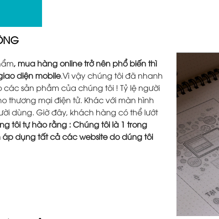
ĐỘNG
phẩm
, mua hàng online trở nên phổ biến thì
 giao diện mobile
.Vì vậy chúng tôi đã nhanh
các sản phầm của chúng tôi ! Tỷ lệ người
o thương mại điện tử. Khác với màn hình
người dùng. Giờ đây, khách hàng có thể lướt
g tôi tự hào rằng : Chúng tôi là 1 trong
m áp dụng tất cả các website do dúng tôi