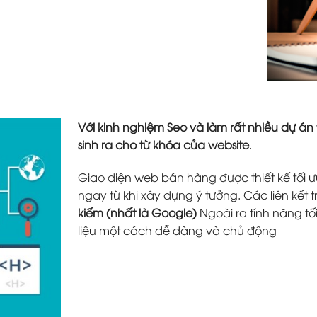
Với kinh nghiệm Seo và làm rất nhiều dự án
sinh ra cho từ khóa của website
.
Giao diện web bán hàng được thiết kế tối ưu
ngay từ khi xây dựng ý tưởng. Các liên kết 
kiếm (nhất là Google)
Ngoài ra tính năng tố
liệu một cách dễ dàng và chủ động