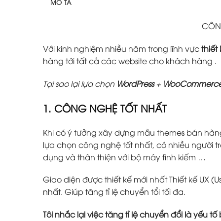
MÔ TẢ
CÔNG
Với kinh nghiệm nhiều năm trong lĩnh vực
thiết
hàng tới tất cả các website cho khách hàng .
Tại sao lại lựa chọn
WordPress
+
WooCommerc
1. CÔNG NGHỆ TỐT NHẤT
Khi có ý tưởng xây dựng mẫu themes bán hàn
lựa chọn công nghệ tốt nhất, có nhiều người tr
dụng và thân thiện với bộ máy tình kiếm …
Giao diện được thiết kế mới nhất Thiết kế UX (U
nhất. Giúp tăng tỉ lệ chuyển tổi tối đa.
Tôi nhắc lại việc tăng tỉ lệ chuyển đổi là yếu 