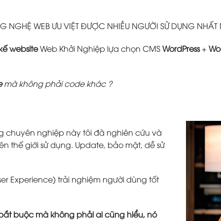
 NGHỆ WEB ƯU VIỆT ĐƯỢC NHIỀU NGƯỜI SỬ DỤNG NHẤT
 kế website
Web Khởi Nghiệp lựa chọn CMS
WordPress
+
Wo
e
mà không phải code khác ?
g chuyên nghiệp này tôi đã nghiên cứu và
ên thế giới sử dụng. Update, bảo mật, dễ sử
ser Experience) trải nghiệm người dùng tốt
tố bắt buộc mà không phải ai cũng hiểu, nó