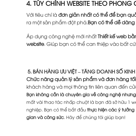
4. TÙY CHỈNH WEBSITE THEO PHONG
Với tiêu chí là
đơn giản nhất có thể để bạn quả
ra một sản phẩm đột phá.
Bạn có thể dễ dàng
Áp dụng công nghệ mới nhất
Thiết kế web b
website
. Giúp bạn có thể can thiệp vào bất c
5. BÁN HÀNG ƯU VIỆT – TĂNG DOANH SỐ KIN
Chức năng quản lý sản phẩm và đơn hàng tối
khách hàng và mọi thông tin liên quan đến cử
Bạn không cần là chuyên gia về công nghệ nhưng 
mất vài thao tác nhấp chuột là bạn đã sở hữu 1 w
nghiệp. Bạn có thể bắt đầu
thực hiện các ý tưởng
gian và công sức
. Hãy để chúng tôi giúp bạn!