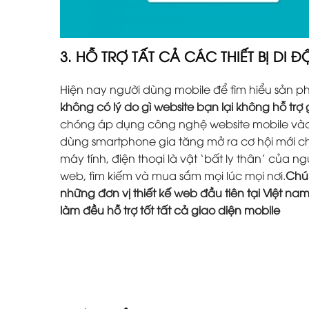
3. HỖ TRỢ TẤT CẢ CÁC THIẾT BỊ DI 
Hiện nay người dùng mobile để tìm hiểu sản 
không có lý do gì website bạn lại không hỗ trợ
chóng áp dụng công nghệ website mobile vào 
dùng smartphone gia tăng mở ra cơ hội mới ch
máy tính, điện thoại là vật ‘bất ly thân’ của 
web, tìm kiếm và mua sắm mọi lúc mọi nơi.
Chún
những đơn vị thiết kế web đầu tiên tại Việt na
làm đều hỗ trợ tốt tất cả giao diện mobile