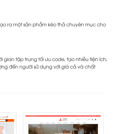
à tạo ra một sản phẩm kéo thả chuyên mục cho
ian tập trung tối ưu code, tạo nhiều tiện ích,
ợng đến người sử dụng với giá cả và chất