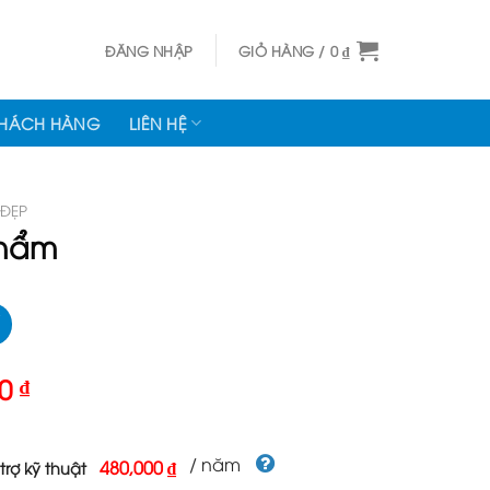
ĐĂNG NHẬP
GIỎ HÀNG /
0
₫
KHÁCH HÀNG
LIÊN HỆ
 ĐẸP
phẩm
Giá
00
₫
hiện
tại
000 ₫.
là:
/ năm
480,000 ₫
trợ kỹ thuật