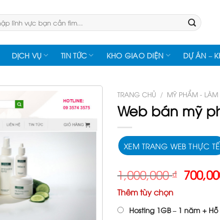
:
DỊCH VỤ
TIN TỨC
KHO GIAO DIỆN
DỰ ÁN – 
TRANG CHỦ
/
MỸ PHẨM - LÀM
Web bán mỹ 
XEM TRANG WEB THỰC TẾ
Giá
1,000,000
₫
700,0
gốc
Thêm tùy chọn
là:
1,000,
Hosting 1GB – 1 năm + Hỗ 