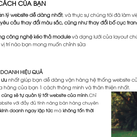
 CÁCH CỦA BẠN
n lý website dễ dàng nhất
, và thực sự chúng tôi đã làm
 yêu cầu thay đổi màu sắc, cũng như thay đổi bố cục tr
ằng công nghệ kéo thả module
và dạng lưới của layout ch
ứ vị trí nào bạn mong muốn chỉnh sửa
H DOANH HIỆU QUẢ
 ưu
nhất giúp bạn dễ dàng vận hàng hệ thống website củ
a hàng của bạn 1 cách thông minh và thân thiện nhất.
cũng sẽ tự quản lý tốt website của mình
.Chỉ
ebsite với đầy đủ tính năng bán hàng chuyên
 kinh doanh ngay lập tức
mà
không tốn thời