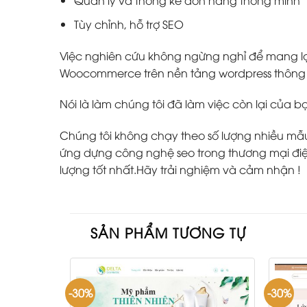
Quản lý và thống kê đơn hàng thông minh
Tùy chỉnh, hỗ trợ SEO
Việc nghiên cứu không ngừng nghỉ để mang lại
Woocommerce trên nền tảng wordpress thông m
Nói là làm chúng tôi đã làm việc còn lại của b
Chúng tôi không chạy theo số lượng nhiều mẫu w
ứng dựng công nghệ seo trong thương mại điện
lượng tốt nhất.Hãy trải nghiệm và cảm nhận !
SẢN PHẨM TƯƠNG TỰ
-30%
-30%