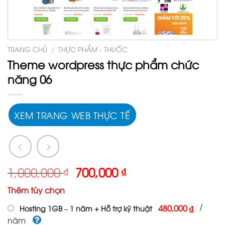
TRANG CHỦ
/
THỰC PHẨM - THUỐC
Theme wordpress thực phẩm chức
năng 06
XEM TRANG WEB THỰC TẾ
Giá
Giá
1,000,000
₫
700,000
₫
gốc
hiện
Thêm tùy chọn
là:
tại
1,000,000 ₫.
là:
/
480,000 ₫
Hosting 1GB – 1 năm + Hỗ trợ kỹ thuật
700,000 ₫.
năm