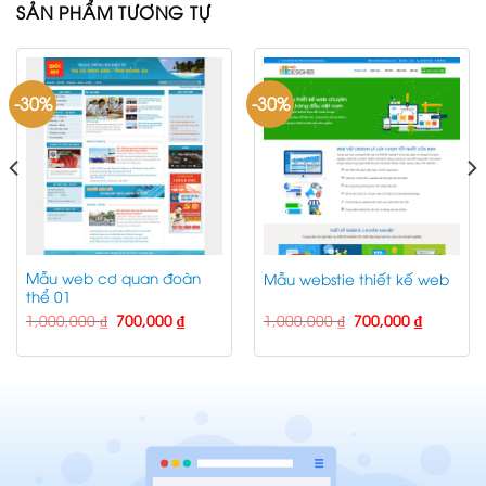
SẢN PHẨM TƯƠNG TỰ
-30%
-30%
Mẫu web cơ quan đoàn
Mẫu webstie thiết kế web
thể 01
Giá
Giá
Giá
Giá
1,000,000
₫
700,000
₫
1,000,000
₫
700,000
₫
gốc
hiện
gốc
hiện
là:
tại
là:
tại
1,000,000 ₫.
là:
1,000,000 ₫.
là:
 ₫.
700,000 ₫.
700,000 