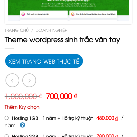
TRANG CHỦ
/
DOANH NGHIỆP
Theme wordpress sinh trắc vân tay
XEM TRANG WEB THỰC TẾ
Giá
Giá
1,000,000
₫
700,000
₫
gốc
hiện
Thêm tùy chọn
là:
tại
1,000,000 ₫.
là:
/
480,000 ₫
Hosting 1GB – 1 năm + Hỗ trợ kỹ thuật
700,000 ₫.
năm
/
780,000 ₫
Hosting 2GB – 1 năm + Hỗ trợ kỹ thuật