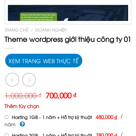
TRANG CHỦ
/
DOANH NGHIỆP
Theme wordpress giới thiệu công ty 01
XEM TRANG WEB THỰC TẾ
Giá
Giá
1,000,000
₫
700,000
₫
gốc
hiện
Thêm tùy chọn
là:
tại
1,000,000 ₫.
là:
/
480,000 ₫
Hosting 1GB – 1 năm + Hỗ trợ kỹ thuật
700,000 ₫.
năm
/
780,000 ₫
Hosting 2GB – 1 năm + Hỗ trợ kỹ thuật