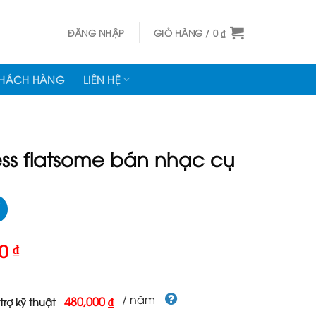
ĐĂNG NHẬP
GIỎ HÀNG /
0
₫
KHÁCH HÀNG
LIÊN HỆ
ss flatsome bán nhạc cụ
Giá
00
₫
hiện
tại
000 ₫.
là:
/ năm
480,000 ₫
trợ kỹ thuật