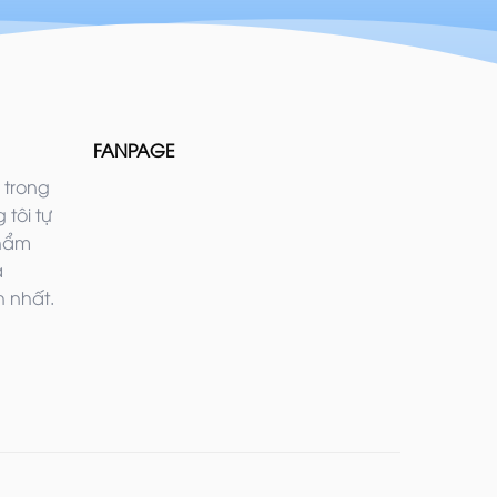
FANPAGE
 trong
 tôi tự
phẩm
ả
 nhất.