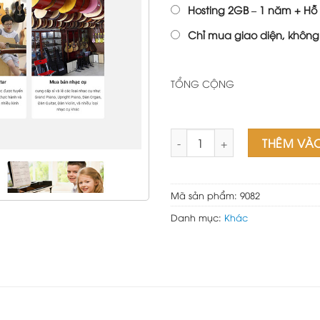
Hosting 2GB – 1 năm + Hỗ 
Chỉ mua giao diện, không
TỔNG CỘNG
Theme wordpress flatsome bá
THÊM VÀ
Mã sản phẩm:
9082
Danh mục:
Khác