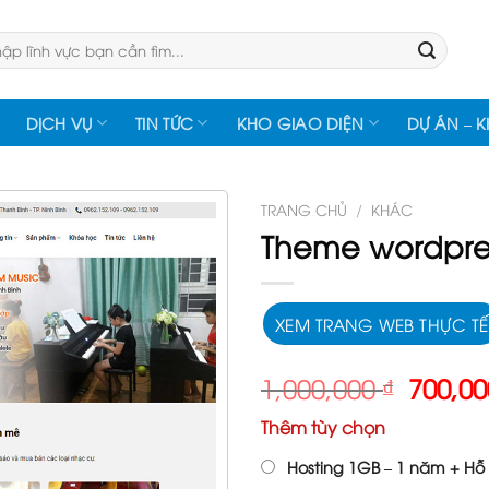
:
DỊCH VỤ
TIN TỨC
KHO GIAO DIỆN
DỰ ÁN – 
TRANG CHỦ
/
KHÁC
Theme wordpre
XEM TRANG WEB THỰC TẾ
Giá
1,000,000
₫
700,0
gốc
Thêm tùy chọn
là:
1,000,
Hosting 1GB – 1 năm + Hỗ 