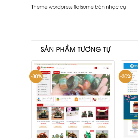
Theme wordpress flatsome bán nhạc cụ
SẢN PHẨM TƯƠNG TỰ
-30%
-30%