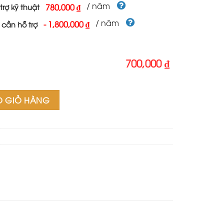
700,000 ₫.
/ năm
780,000 ₫
trợ kỹ thuật
/ năm
-
1,800,000 ₫
 cần hỗ trợ
700,000 ₫
n nhạc cụ số lượng
O GIỎ HÀNG