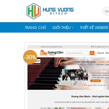
Skip
to
Tìm
kiếm
content
TRANG CHỦ
GIỚI THIỆU
THIẾT KẾ WEBSITE
-30%