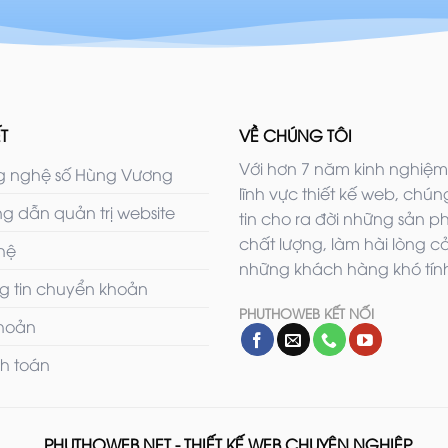
T
VỀ CHÚNG TÔI
Với hơn 7 năm kinh nghiệm
 nghệ số Hùng Vương
lĩnh vực thiết kế web, chúng
g dẫn quản trị website
tin cho ra đời những sản 
chất lượng, làm hài lòng c
 hệ
những khách hàng khó tính
g tin chuyển khoản
PHUTHOWEB KẾT NỐI
khoản
h toán
PHUTHOWEB.NET - THIẾT KẾ WEB CHUYÊN NGHIỆP