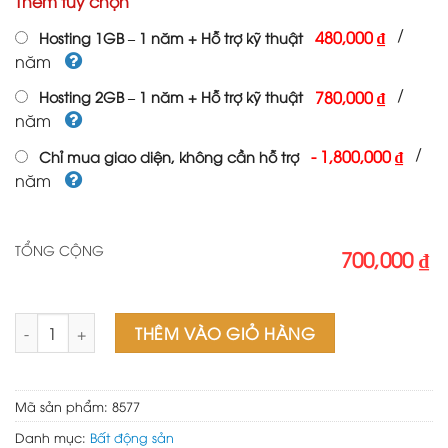
Thêm tùy chọn
là:
tại
1,000,000 ₫.
là:
/
480,000 ₫
Hosting 1GB – 1 năm + Hỗ trợ kỹ thuật
700,000 ₫.
năm
/
780,000 ₫
Hosting 2GB – 1 năm + Hỗ trợ kỹ thuật
năm
/
-
1,800,000 ₫
Chỉ mua giao diện, không cần hỗ trợ
năm
TỔNG CỘNG
700,000 ₫
Theme wordpress bất động sản 38 số lượng
THÊM VÀO GIỎ HÀNG
Mã sản phẩm:
8577
Danh mục:
Bất động sản