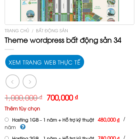
TRANG CHỦ
/
BẤT ĐỘNG SẢN
Theme wordpress bất động sản 34
XEM TRANG WEB THỰC TẾ
Giá
Giá
1,000,000
₫
700,000
₫
gốc
hiện
Thêm tùy chọn
là:
tại
1,000,000 ₫.
là:
/
480,000 ₫
Hosting 1GB – 1 năm + Hỗ trợ kỹ thuật
700,000 ₫.
năm
/
780,000 ₫
Hosting 2GB – 1 năm + Hỗ trợ kỹ thuật