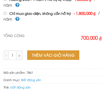
năm
/
-
1,800,000 ₫
Chỉ mua giao diện, không cần hỗ trợ
năm
TỔNG CỘNG
700,000 ₫
Theme wordpress bất động sản 34 số lượng
THÊM VÀO GIỎ HÀNG
Mã sản phẩm:
7861
Danh mục:
Bất động sản
Thẻ:
bất động sản