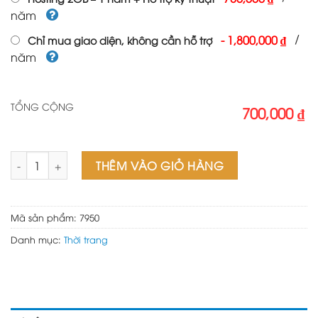
năm
/
-
1,800,000 ₫
Chỉ mua giao diện, không cần hỗ trợ
năm
TỔNG CỘNG
700,000 ₫
Theme wordpress bán shop vải số lượng
THÊM VÀO GIỎ HÀNG
Mã sản phẩm:
7950
Danh mục:
Thời trang