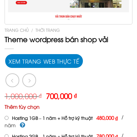
TRANG CHỦ
/
THỜI TRANG
Theme wordpress bán shop vải
XEM TRANG WEB THỰC TẾ
Giá
Giá
1,000,000
₫
700,000
₫
gốc
hiện
Thêm tùy chọn
là:
tại
1,000,000 ₫.
là:
/
480,000 ₫
Hosting 1GB – 1 năm + Hỗ trợ kỹ thuật
700,000 ₫.
năm
/
780,000 ₫
Hosting 2GB – 1 năm + Hỗ trợ kỹ thuật