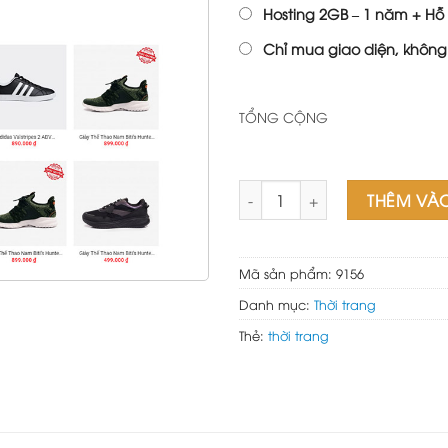
Hosting 2GB – 1 năm + Hỗ 
Chỉ mua giao diện, không
TỔNG CỘNG
Theme wordpress bán giày th
THÊM VÀ
Mã sản phẩm:
9156
Danh mục:
Thời trang
Thẻ:
thời trang