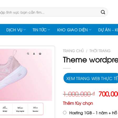
:
DỊCH VỤ
TIN TỨC
KHO GIAO DIỆN
DỰ ÁN – 
TRANG CHỦ
/
THỜI TRANG
Theme wordpres
XEM TRANG WEB THỰC TẾ
Giá
1,000,000
₫
700,0
gốc
Thêm tùy chọn
là:
1,000,
Hosting 1GB – 1 năm + Hỗ 