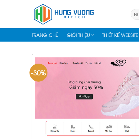
Skip
to
Tìm
kiếm
content
TRANG CHỦ
GIỚI THIỆU
THIẾT KẾ WEBSITE
-30%