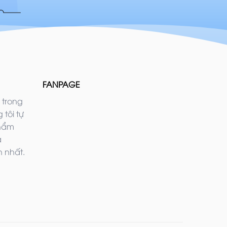
FANPAGE
 trong
 tôi tự
phẩm
ả
 nhất.