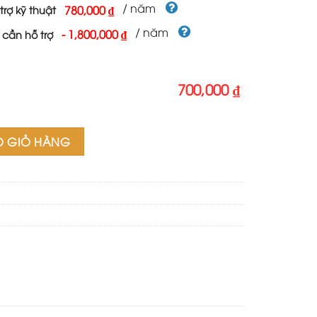
700,000 ₫.
/ năm
780,000 ₫
trợ kỹ thuật
/ năm
-
1,800,000 ₫
 cần hỗ trợ
700,000 ₫
ể thao số lượng
O GIỎ HÀNG