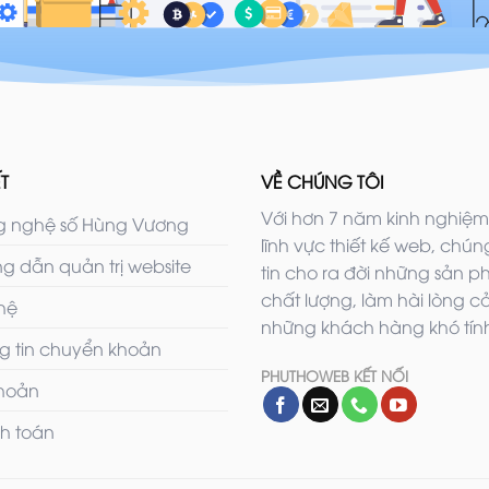
T
VỀ CHÚNG TÔI
Với hơn 7 năm kinh nghiệm
 nghệ số Hùng Vương
lĩnh vực thiết kế web, chúng
g dẫn quản trị website
tin cho ra đời những sản 
chất lượng, làm hài lòng c
 hệ
những khách hàng khó tính
g tin chuyển khoản
PHUTHOWEB KẾT NỐI
khoản
h toán