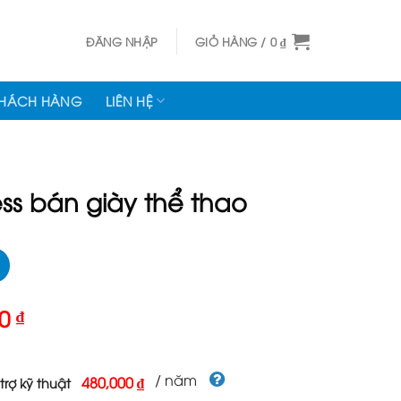
ĐĂNG NHẬP
GIỎ HÀNG /
0
₫
KHÁCH HÀNG
LIÊN HỆ
s bán giày thể thao
Giá
00
₫
hiện
tại
000 ₫.
là:
/ năm
480,000 ₫
trợ kỹ thuật