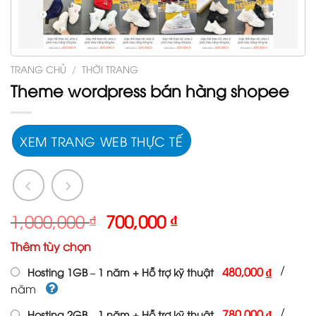
TRANG CHỦ
/
THỜI TRANG
Theme wordpress bán hàng shopee
XEM TRANG WEB THỰC TẾ
Giá
Giá
1,000,000
₫
700,000
₫
gốc
hiện
Thêm tùy chọn
là:
tại
1,000,000 ₫.
là:
/
480,000 ₫
Hosting 1GB – 1 năm + Hỗ trợ kỹ thuật
700,000 ₫.
năm
/
780,000 ₫
Hosting 2GB – 1 năm + Hỗ trợ kỹ thuật