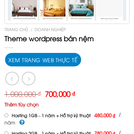
TRANG CHỦ
/
DOANH NGHIỆP
Theme wordpress bán nệm
XEM TRANG WEB THỰC TẾ
Giá
Giá
1,000,000
₫
700,000
₫
gốc
hiện
Thêm tùy chọn
là:
tại
1,000,000 ₫.
là:
/
480,000 ₫
Hosting 1GB – 1 năm + Hỗ trợ kỹ thuật
700,000 ₫.
năm
/
780,000 ₫
Hosting 2GB – 1 năm + Hỗ trợ kỹ thuật