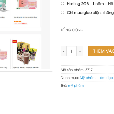
Hosting 2GB – 1 năm + Hỗ 
Chỉ mua giao diện, không
TỔNG CỘNG
Mẫu website mỹ phẩm 09 số 
THÊM VÀ
Mã sản phẩm:
8717
Danh mục:
Mỹ phẩm - Làm đẹp
Thẻ:
mỹ phẩm