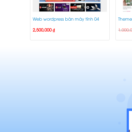
nở ngực
Web wordpress bán máy tính 04
Theme
2,500,000
₫
1,000,
00 ₫.