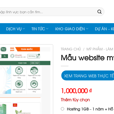
:
DỊCH VỤ
TIN TỨC
KHO GIAO DIỆN
DỰ ÁN – 
TRANG CHỦ
/
MỸ PHẨM - LÀM
Mẫu website m
XEM TRANG WEB THỰC TẾ
1,000,000
₫
Thêm tùy chọn
Hosting 1GB – 1 năm + Hỗ 