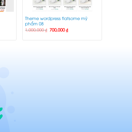
Theme wordpress flatsome mỹ
phẩm 08
Giá
Giá
1,000,000
₫
700,000
₫
gốc
hiện
là:
tại
1,000,000 ₫.
là:
₫.
700,000 ₫.