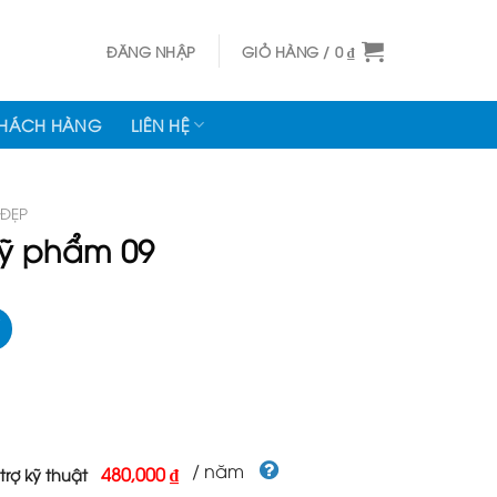
ĐĂNG NHẬP
GIỎ HÀNG /
0
₫
KHÁCH HÀNG
LIÊN HỆ
 ĐẸP
ỹ phẩm 09
/ năm
480,000 ₫
trợ kỹ thuật