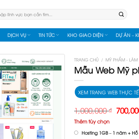
:
DỊCH VỤ
TIN TỨC
KHO GIAO DIỆN
DỰ ÁN – 
TRANG CHỦ
/
MỸ PHẨM - LÀM
Mẫu Web Mỹ p
XEM TRANG WEB THỰC TẾ
Giá
1,000,000
₫
700,0
gốc
Thêm tùy chọn
là:
1,000,
Hosting 1GB – 1 năm + Hỗ 