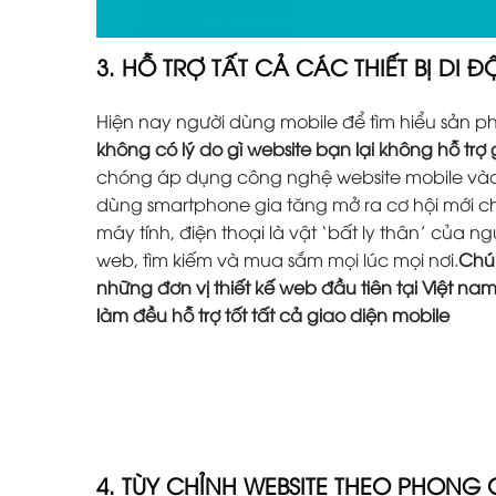
3. HỖ TRỢ TẤT CẢ CÁC THIẾT BỊ DI 
Hiện nay người dùng mobile để tìm hiểu sản 
không có lý do gì website bạn lại không hỗ trợ
chóng áp dụng công nghệ website mobile vào 
dùng smartphone gia tăng mở ra cơ hội mới ch
máy tính, điện thoại là vật ‘bất ly thân’ của 
web, tìm kiếm và mua sắm mọi lúc mọi nơi.
Chún
những đơn vị thiết kế web đầu tiên tại Việt na
làm đều hỗ trợ tốt tất cả giao diện mobile
4. TÙY CHỈNH WEBSITE THEO PHONG