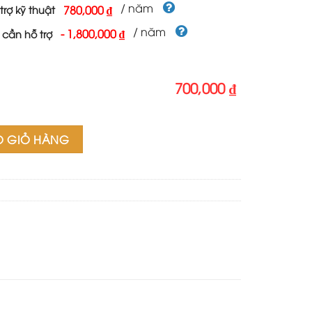
700,000 ₫.
/ năm
780,000 ₫
trợ kỹ thuật
/ năm
-
1,800,000 ₫
 cần hỗ trợ
700,000 ₫
ng
O GIỎ HÀNG