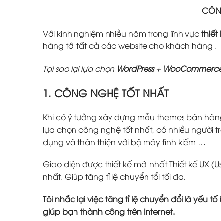
CÔNG
Với kinh nghiệm nhiều năm trong lĩnh vực
thiết
hàng tới tất cả các website cho khách hàng .
Tại sao lại lựa chọn
WordPress
+
WooCommerc
1. CÔNG NGHỆ TỐT NHẤT
Khi có ý tưởng xây dựng mẫu themes bán hàn
lựa chọn công nghệ tốt nhất, có nhiều người tr
dụng và thân thiện với bộ máy tình kiếm …
Giao diện được thiết kế mới nhất Thiết kế UX (U
nhất. Giúp tăng tỉ lệ chuyển tổi tối đa.
Tôi nhắc lại việc tăng tỉ lệ chuyển đổi là yếu 
giúp bạn thành công trên Internet.