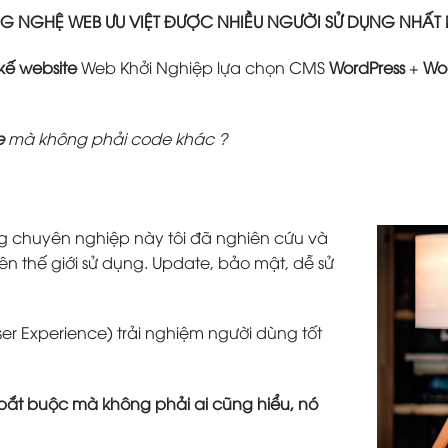
 NGHỆ WEB ƯU VIỆT ĐƯỢC NHIỀU NGƯỜI SỬ DỤNG NHẤT
 kế website
Web Khởi Nghiệp lựa chọn CMS
WordPress
+
Wo
e
mà không phải code khác ?
g chuyên nghiệp này tôi đã nghiên cứu và
ên thế giới sử dụng. Update, bảo mật, dễ sử
ser Experience) trải nghiệm người dùng tốt
tố bắt buộc mà không phải ai cũng hiểu, nó