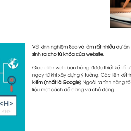
Với kinh nghiệm Seo và làm rất nhiều dự án
sinh ra cho từ khóa của website
.
Giao diện web bán hàng được thiết kế tối ưu
ngay từ khi xây dựng ý tưởng. Các liên kết 
kiếm (nhất là Google)
Ngoài ra tính năng tố
liệu một cách dễ dàng và chủ động