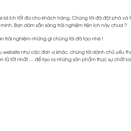
 lợi ích tốt đa cho khách hàng. Chúng tôi đã đột phá v
inh. Bạn dám sẵn sàng trải nghiệm tiện ích này chưa ?
ạn trải nghiệm những gì chúng tôi đã tạo nhé !
ebsite như các đơn vị khác, chúng tôi dành chủ yếu thời g
 tử tốt nhất … để tạo ra những sản phẩm thực sự chất lư