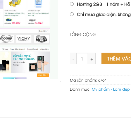
Hosting 2GB – 1 năm + Hỗ 
Chỉ mua giao diện, không
TỔNG CỘNG
Mẫu Web Mỹ phẩm 06 số lượ
THÊM VÀ
Mã sản phẩm:
6764
Danh mục:
Mỹ phẩm - Làm đẹp