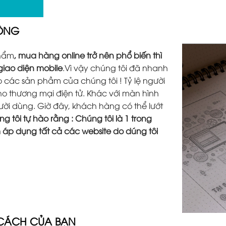
ĐỘNG
phẩm
, mua hàng online trở nên phổ biến thì
 giao diện mobile
.Vì vậy chúng tôi đã nhanh
các sản phầm của chúng tôi ! Tỷ lệ người
o thương mại điện tử. Khác với màn hình
người dùng. Giờ đây, khách hàng có thể lướt
g tôi tự hào rằng : Chúng tôi là 1 trong
m áp dụng tất cả các website do dúng tôi
 CÁCH CỦA BẠN