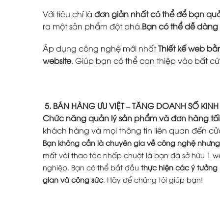
Với tiêu chí là
đơn giản nhất có thể để bạn quả
ra một sản phẩm đột phá.
Bạn có thể dễ dàng
Áp dụng công nghệ mới nhất
Thiết kế web b
website
. Giúp bạn có thể can thiệp vào bất c
5. BÁN HÀNG ƯU VIỆT – TĂNG DOANH SỐ KIN
Chức năng quản lý sản phẩm và đơn hàng tối
khách hàng và mọi thông tin liên quan đến cử
Bạn không cần là chuyên gia về công nghệ nhưng 
mất vài thao tác nhấp chuột là bạn đã sở hữu 1 w
nghiệp. Bạn có thể bắt đầu
thực hiện các ý tưởng
gian và công sức
. Hãy để chúng tôi giúp bạn!