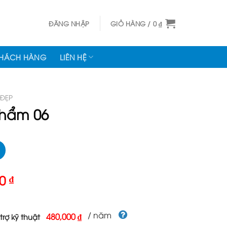
ĐĂNG NHẬP
GIỎ HÀNG /
0
₫
KHÁCH HÀNG
LIÊN HỆ
 ĐẸP
hẩm 06
Giá
00
₫
hiện
tại
000 ₫.
là:
/ năm
480,000 ₫
trợ kỹ thuật