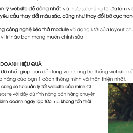
n lý website dễ dàng nhất
, và thực sự chúng tôi đã làm
 yêu cầu thay đổi màu sắc, cũng như thay đổi bố cục tr
ằng công nghệ kéo thả module
và dạng lưới của layout ch
ứ vị trí nào bạn mong muốn chỉnh sửa
H DOANH HIỆU QUẢ
 ưu
nhất giúp bạn dễ dàng vận hàng hệ thống website củ
a hàng của bạn 1 cách thông minh và thân thiện nhất.
cũng sẽ tự quản lý tốt website của mình
.Chỉ
ebsite với đầy đủ tính năng bán hàng chuyên
 kinh doanh ngay lập tức
mà
không tốn thời