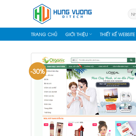
Skip
to
Tìm
kiếm
content
TRANG CHỦ
GIỚI THIỆU
THIẾT KẾ WEBSITE
-30%