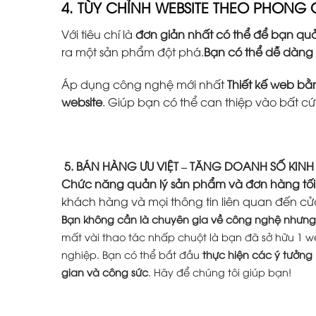
4. TÙY CHỈNH WEBSITE THEO PHONG
Với tiêu chí là
đơn giản nhất có thể để bạn quả
ra một sản phẩm đột phá.
Bạn có thể dễ dàng
Áp dụng công nghệ mới nhất
Thiết kế web b
website
. Giúp bạn có thể can thiệp vào bất c
5. BÁN HÀNG ƯU VIỆT – TĂNG DOANH SỐ KIN
Chức năng quản lý sản phẩm và đơn hàng tối
khách hàng và mọi thông tin liên quan đến cử
Bạn không cần là chuyên gia về công nghệ nhưng 
mất vài thao tác nhấp chuột là bạn đã sở hữu 1 w
nghiệp. Bạn có thể bắt đầu
thực hiện các ý tưởng
gian và công sức
. Hãy để chúng tôi giúp bạn!