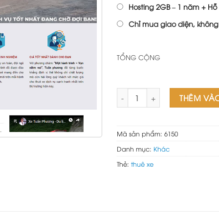
Hosting 2GB – 1 năm + Hỗ 
Chỉ mua giao diện, không
TỔNG CỘNG
Mẫu web dịch vụ cho thuê xe
THÊM VÀ
Mã sản phẩm:
6150
Danh mục:
Khác
Thẻ:
thuê xe