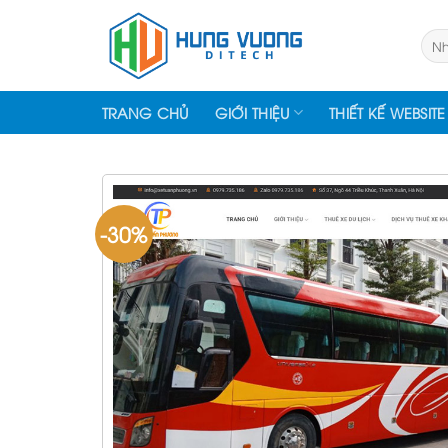
Skip
to
Tìm
kiếm
content
TRANG CHỦ
GIỚI THIỆU
THIẾT KẾ WEBSITE
-30%