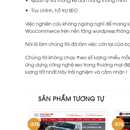
Quản lý và thống kê đơn hàng thông minh
Tùy chỉnh, hỗ trợ SEO
Việc nghiên cứu không ngừng nghỉ để mang lại
Woocommerce trên nền tảng wordpress thông m
Nói là làm chúng tôi đã làm việc còn lại của b
Chúng tôi không chạy theo số lượng nhiều mẫu w
ứng dựng công nghệ seo trong thương mại điện
lượng tốt nhất.Hãy trải nghiệm và cảm nhận !
SẢN PHẨM TƯƠNG TỰ
-30%
-30%