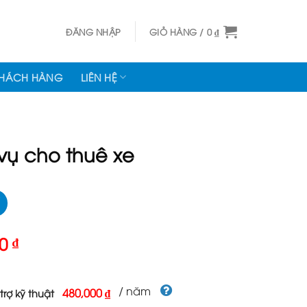
ĐĂNG NHẬP
GIỎ HÀNG /
0
₫
KHÁCH HÀNG
LIÊN HỆ
vụ cho thuê xe
Giá
00
₫
hiện
tại
000 ₫.
là:
/ năm
480,000 ₫
trợ kỹ thuật