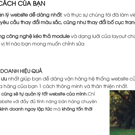
 CÁCH CỦA BẠN
n lý website dễ dàng nhất
, và thực sự chúng tôi đã làm
 yêu cầu thay đổi màu sắc, cũng như thay đổi bố cục tr
ằng công nghệ kéo thả module
và dạng lưới của layout ch
ứ vị trí nào bạn mong muốn chỉnh sửa
H DOANH HIỆU QUẢ
 ưu
nhất giúp bạn dễ dàng vận hàng hệ thống website củ
a hàng của bạn 1 cách thông minh và thân thiện nhất.
cũng sẽ tự quản lý tốt website của mình
.Chỉ
ebsite với đầy đủ tính năng bán hàng chuyên
 kinh doanh ngay lập tức
mà
không tốn thời