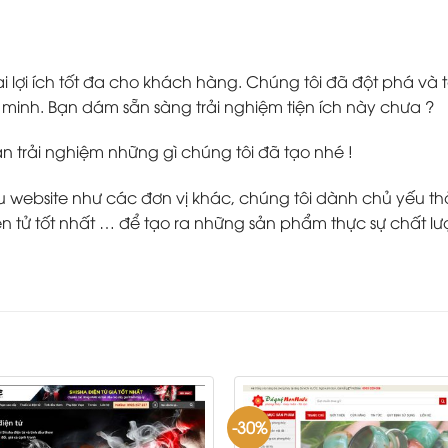
 lợi ích tốt đa cho khách hàng. Chúng tôi đã đột phá v
inh. Bạn dám sẵn sàng trải nghiệm tiện ích này chưa ?
ạn trải nghiệm những gì chúng tôi đã tạo nhé !
ebsite như các đơn vị khác, chúng tôi dành chủ yếu thời g
 tử tốt nhất … để tạo ra những sản phẩm thực sự chất lư
-30%