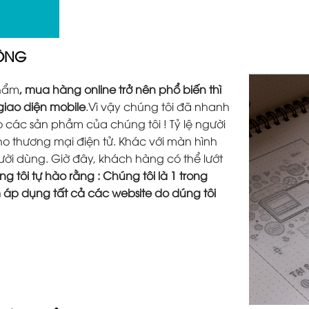
ĐỘNG
phẩm
, mua hàng online trở nên phổ biến thì
 giao diện mobile
.Vì vậy chúng tôi đã nhanh
các sản phầm của chúng tôi ! Tỷ lệ người
o thương mại điện tử. Khác với màn hình
người dùng. Giờ đây, khách hàng có thể lướt
g tôi tự hào rằng : Chúng tôi là 1 trong
m áp dụng tất cả các website do dúng tôi