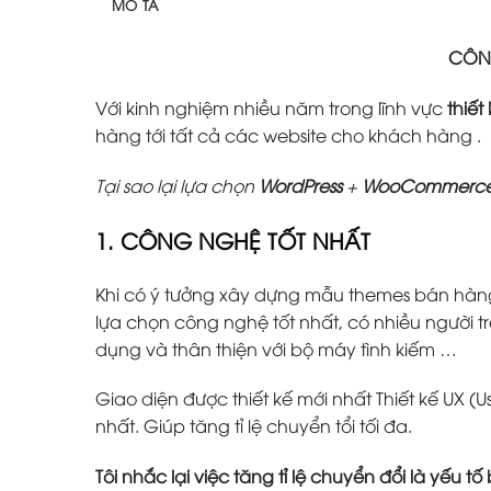
MÔ TẢ
CÔNG
Với kinh nghiệm nhiều năm trong lĩnh vực
thiết
hàng tới tất cả các website cho khách hàng .
Tại sao lại lựa chọn
WordPress
+
WooCommerc
1. CÔNG NGHỆ TỐT NHẤT
Khi có ý tưởng xây dựng mẫu themes bán hàn
lựa chọn công nghệ tốt nhất, có nhiều người tr
dụng và thân thiện với bộ máy tình kiếm …
Giao diện được thiết kế mới nhất Thiết kế UX (U
nhất. Giúp tăng tỉ lệ chuyển tổi tối đa.
Tôi nhắc lại việc tăng tỉ lệ chuyển đổi là yếu 