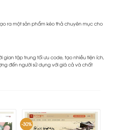
à tạo ra một sản phẩm kéo thả chuyên mục cho
ian tập trung tối ưu code, tạo nhiều tiện ích,
ợng đến người sử dụng với giá cả và chất
-30%