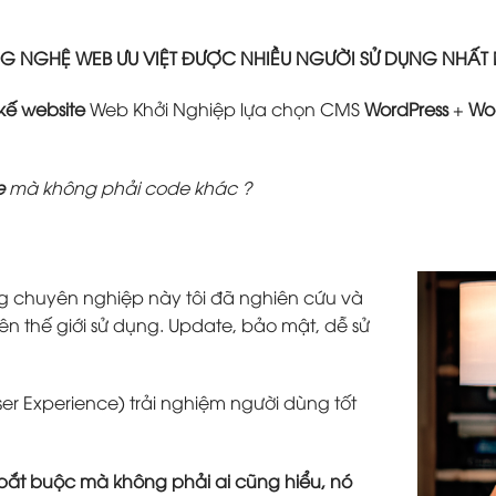
 NGHỆ WEB ƯU VIỆT ĐƯỢC NHIỀU NGƯỜI SỬ DỤNG NHẤT
 kế website
Web Khởi Nghiệp lựa chọn CMS
WordPress
+
Wo
e
mà không phải code khác ?
g chuyên nghiệp này tôi đã nghiên cứu và
ên thế giới sử dụng. Update, bảo mật, dễ sử
ser Experience) trải nghiệm người dùng tốt
tố bắt buộc mà không phải ai cũng hiểu, nó