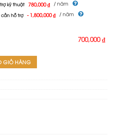
700,000 ₫.
/ năm
780,000 ₫
trợ kỹ thuật
/ năm
-
1,800,000 ₫
 cần hỗ trợ
700,000 ₫
 số lượng
O GIỎ HÀNG