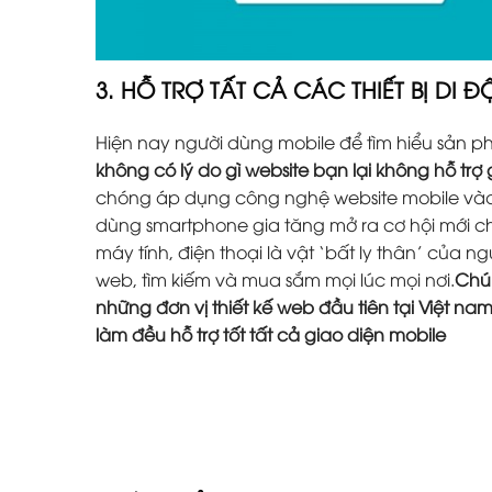
3. HỖ TRỢ TẤT CẢ CÁC THIẾT BỊ DI 
Hiện nay người dùng mobile để tìm hiểu sản 
không có lý do gì website bạn lại không hỗ trợ
chóng áp dụng công nghệ website mobile vào 
dùng smartphone gia tăng mở ra cơ hội mới ch
máy tính, điện thoại là vật ‘bất ly thân’ của 
web, tìm kiếm và mua sắm mọi lúc mọi nơi.
Chún
những đơn vị thiết kế web đầu tiên tại Việt na
làm đều hỗ trợ tốt tất cả giao diện mobile