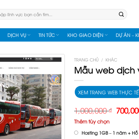
:
DỊCH VỤ
TIN TỨC
KHO GIAO DIỆN
DỰ ÁN – 
TRANG CHỦ
/
KHÁC
Mẫu web dịch 
XEM TRANG WEB THỰC TẾ
Giá
1,000,000
₫
700,0
gốc
Thêm tùy chọn
là:
1,000,
Hosting 1GB – 1 năm + Hỗ 