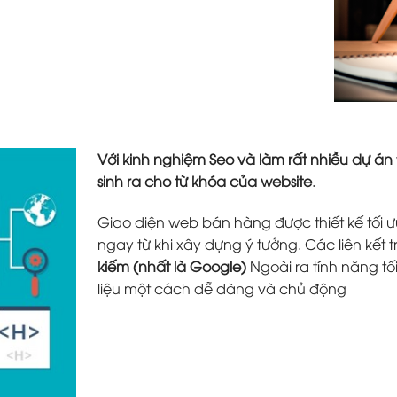
Với kinh nghiệm Seo và làm rất nhiều dự án
sinh ra cho từ khóa của website
.
Giao diện web bán hàng được thiết kế tối ưu
ngay từ khi xây dựng ý tưởng. Các liên kết 
kiếm (nhất là Google)
Ngoài ra tính năng tố
liệu một cách dễ dàng và chủ động