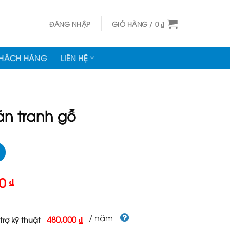
ĐĂNG NHẬP
GIỎ HÀNG /
0
₫
KHÁCH HÀNG
LIÊN HỆ
n tranh gỗ
Giá
00
₫
hiện
tại
000 ₫.
là:
/ năm
480,000 ₫
trợ kỹ thuật