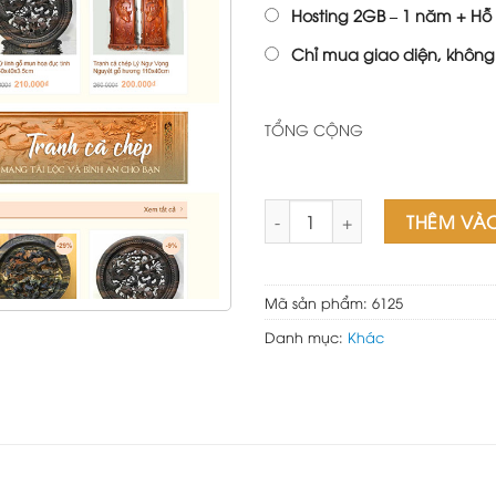
Hosting 2GB – 1 năm + Hỗ 
Chỉ mua giao diện, không
TỔNG CỘNG
Mẫu website bán tranh gỗ số
THÊM VÀ
Mã sản phẩm:
6125
Danh mục:
Khác