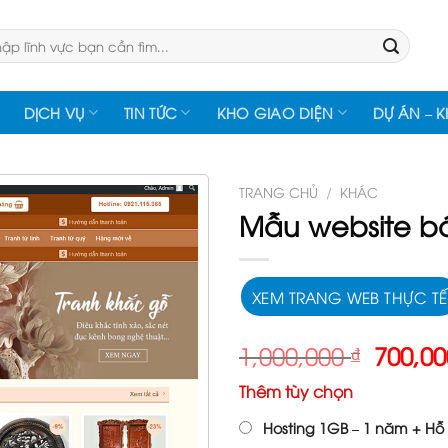
:
DỊCH VỤ
TIN TỨC
KHO GIAO DIỆN
DỰ ÁN – 
TRANG CHỦ
/
KHÁC
Mẫu website bá
XEM TRANG WEB THỰC TẾ
Giá
1,000,000
₫
700,0
gốc
Thêm tùy chọn
là:
1,000,
Hosting 1GB – 1 năm + Hỗ 