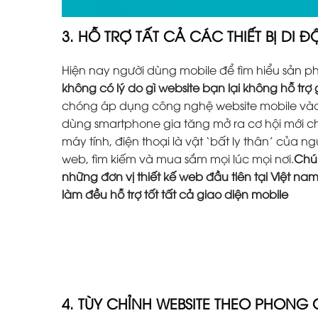
3. HỖ TRỢ TẤT CẢ CÁC THIẾT BỊ DI 
Hiện nay người dùng mobile để tìm hiểu sản 
không có lý do gì website bạn lại không hỗ trợ
chóng áp dụng công nghệ website mobile vào 
dùng smartphone gia tăng mở ra cơ hội mới ch
máy tính, điện thoại là vật ‘bất ly thân’ của 
web, tìm kiếm và mua sắm mọi lúc mọi nơi.
Chún
những đơn vị thiết kế web đầu tiên tại Việt na
làm đều hỗ trợ tốt tất cả giao diện mobile
4. TÙY CHỈNH WEBSITE THEO PHONG