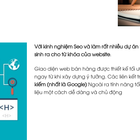
Với kinh nghiệm Seo và làm rất nhiều dự án
sinh ra cho từ khóa của website
.
Giao diện web bán hàng được thiết kế tối ưu
ngay từ khi xây dựng ý tưởng. Các liên kết 
kiếm (nhất là Google)
Ngoài ra tính năng tố
liệu một cách dễ dàng và chủ động