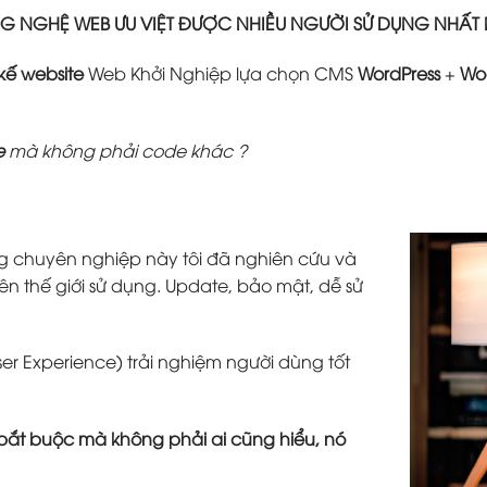
 NGHỆ WEB ƯU VIỆT ĐƯỢC NHIỀU NGƯỜI SỬ DỤNG NHẤT
 kế website
Web Khởi Nghiệp lựa chọn CMS
WordPress
+
Wo
e
mà không phải code khác ?
g chuyên nghiệp này tôi đã nghiên cứu và
ên thế giới sử dụng. Update, bảo mật, dễ sử
ser Experience) trải nghiệm người dùng tốt
tố bắt buộc mà không phải ai cũng hiểu, nó