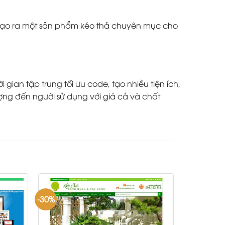
à tạo ra một sản phẩm kéo thả chuyên mục cho
ian tập trung tối ưu code, tạo nhiều tiện ích,
ợng đến người sử dụng với giá cả và chất
-30%