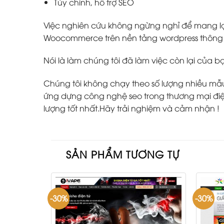
Tùy chỉnh, hỗ trợ SEO
Việc nghiên cứu không ngừng nghỉ để mang lại
Woocommerce trên nền tảng wordpress thông m
Nói là làm chúng tôi đã làm việc còn lại của b
Chúng tôi không chạy theo số lượng nhiều mẫu w
ứng dựng công nghệ seo trong thương mại điện
lượng tốt nhất.Hãy trải nghiệm và cảm nhận !
SẢN PHẨM TƯƠNG TỰ
-30%
-30%