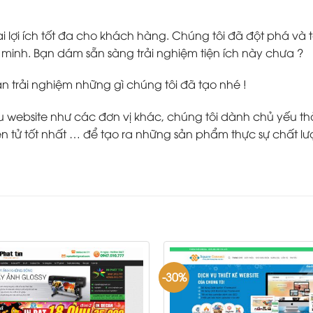
 lợi ích tốt đa cho khách hàng. Chúng tôi đã đột phá v
inh. Bạn dám sẵn sàng trải nghiệm tiện ích này chưa ?
ạn trải nghiệm những gì chúng tôi đã tạo nhé !
ebsite như các đơn vị khác, chúng tôi dành chủ yếu thời g
 tử tốt nhất … để tạo ra những sản phẩm thực sự chất lư
-30%