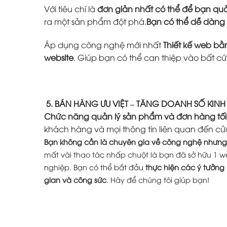
Với tiêu chí là
đơn giản nhất có thể để bạn quả
ra một sản phẩm đột phá.
Bạn có thể dễ dàng
Áp dụng công nghệ mới nhất
Thiết kế web b
website
. Giúp bạn có thể can thiệp vào bất c
5. BÁN HÀNG ƯU VIỆT – TĂNG DOANH SỐ KIN
Chức năng quản lý sản phẩm và đơn hàng tối
khách hàng và mọi thông tin liên quan đến cử
Bạn không cần là chuyên gia về công nghệ nhưng 
mất vài thao tác nhấp chuột là bạn đã sở hữu 1 w
nghiệp. Bạn có thể bắt đầu
thực hiện các ý tưởng
gian và công sức
. Hãy để chúng tôi giúp bạn!