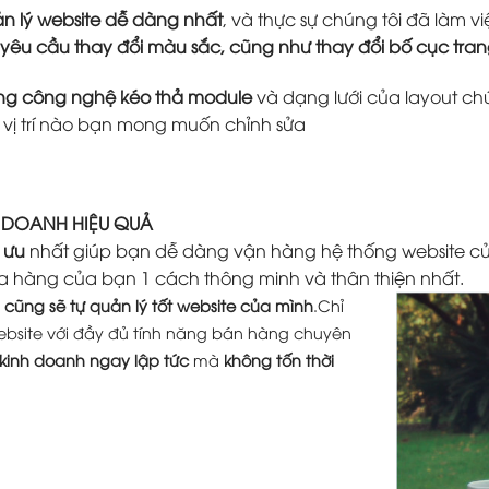
n lý website dễ dàng nhất
, và thực sự chúng tôi đã làm
 yêu cầu thay đổi màu sắc, cũng như thay đổi bố cục tr
ằng công nghệ kéo thả module
và dạng lưới của layout ch
ứ vị trí nào bạn mong muốn chỉnh sửa
H DOANH HIỆU QUẢ
 ưu
nhất giúp bạn dễ dàng vận hàng hệ thống website củ
a hàng của bạn 1 cách thông minh và thân thiện nhất.
cũng sẽ tự quản lý tốt website của mình
.Chỉ
ebsite với đầy đủ tính năng bán hàng chuyên
 kinh doanh ngay lập tức
mà
không tốn thời