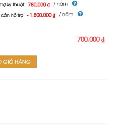
700,000 ₫.
/ năm
780,000 ₫
trợ kỹ thuật
/ năm
-
1,800,000 ₫
 cần hỗ trợ
700,000 ₫
 lượng
O GIỎ HÀNG