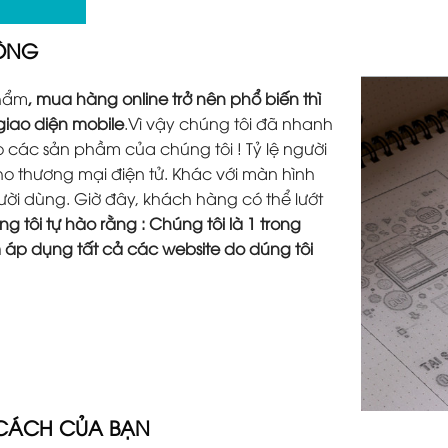
ĐỘNG
phẩm
, mua hàng online trở nên phổ biến thì
 giao diện mobile
.Vì vậy chúng tôi đã nhanh
các sản phầm của chúng tôi ! Tỷ lệ người
o thương mại điện tử. Khác với màn hình
người dùng. Giờ đây, khách hàng có thể lướt
g tôi tự hào rằng : Chúng tôi là 1 trong
m áp dụng tất cả các website do dúng tôi
 CÁCH CỦA BẠN