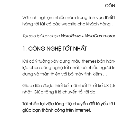
CÔNG
Với kinh nghiệm nhiều năm trong lĩnh vực
thiết
hàng tới tất cả các website cho khách hàng .
Tại sao lại lựa chọn
WordPress
+
WooCommerc
1. CÔNG NGHỆ TỐT NHẤT
Khi có ý tưởng xây dựng mẫu themes bán hàn
lựa chọn công nghệ tốt nhất, có nhiều người tr
dụng và thân thiện với bộ máy tình kiếm …
Giao diện được thiết kế mới nhất Thiết kế UX (U
nhất. Giúp tăng tỉ lệ chuyển tổi tối đa.
Tôi nhắc lại việc tăng tỉ lệ chuyển đổi là yếu 
giúp bạn thành công trên Internet.