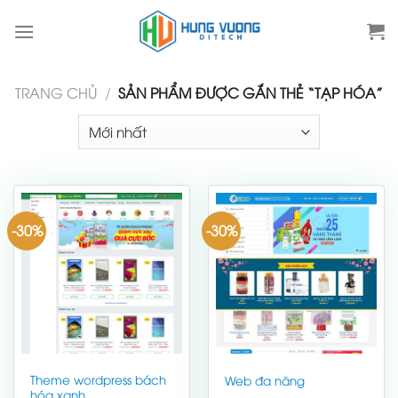
Skip
to
content
TRANG CHỦ
/
SẢN PHẨM ĐƯỢC GẮN THẺ “TẠP HÓA”
-30%
-30%
Theme wordpress bách
Web đa năng
hóa xanh