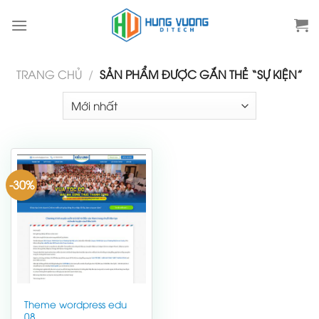
Skip
to
content
TRANG CHỦ
/
SẢN PHẨM ĐƯỢC GẮN THẺ “SỰ KIỆN”
-30%
Theme wordpress edu
08