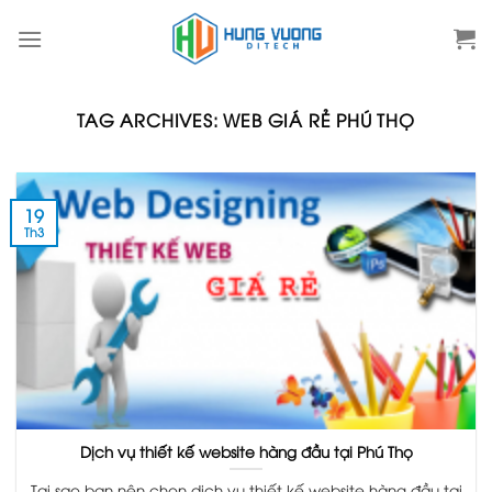
Skip
to
content
TAG ARCHIVES:
WEB GIÁ RẺ PHÚ THỌ
19
Th3
Dịch vụ thiết kế website hàng đầu tại Phú Thọ
Tại sao bạn nên chọn dịch vụ thiết kế website hàng đầu tại