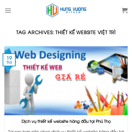
Skip
to
content
TAG ARCHIVES:
THIẾT KẾ WEBSITE VIỆT TRÌ
19
Th3
Dịch vụ thiết kế website hàng đầu tại Phú Thọ
Tại sao bạn nên chọn dịch vụ thiết kế website hàng đầu tại