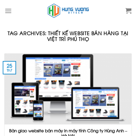
Skip
to
content
TAG ARCHIVES:
THIẾT KẾ WEBSITE BÁN HÀNG TẠI
VIỆT TRÌ PHÚ THỌ
25
Th7
Bàn giao website bán máy in máy tính Công ty Hùng Anh –
Hà Nội