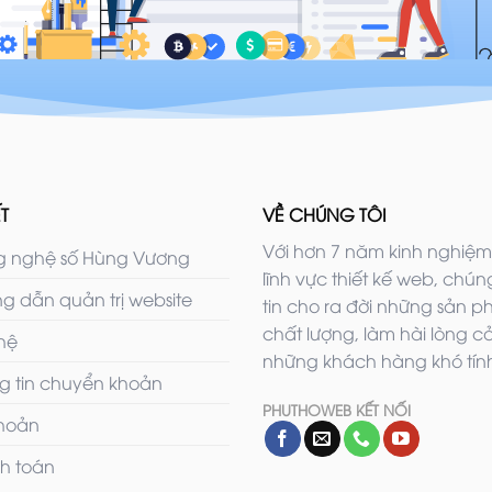
T
VỀ CHÚNG TÔI
Với hơn 7 năm kinh nghiệm
 nghệ số Hùng Vương
lĩnh vực thiết kế web, chúng
g dẫn quản trị website
tin cho ra đời những sản 
chất lượng, làm hài lòng c
 hệ
những khách hàng khó tính
g tin chuyển khoản
PHUTHOWEB KẾT NỐI
khoản
h toán