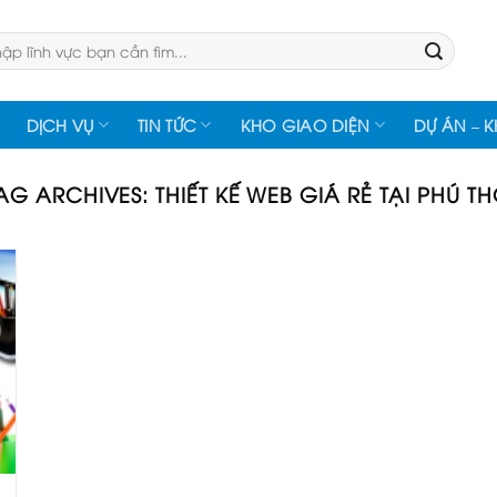
:
DỊCH VỤ
TIN TỨC
KHO GIAO DIỆN
DỰ ÁN – 
AG ARCHIVES:
THIẾT KẾ WEB GIÁ RẺ TẠI PHÚ T