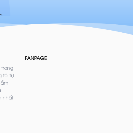
FANPAGE
 trong
 tôi tự
phẩm
ả
 nhất.