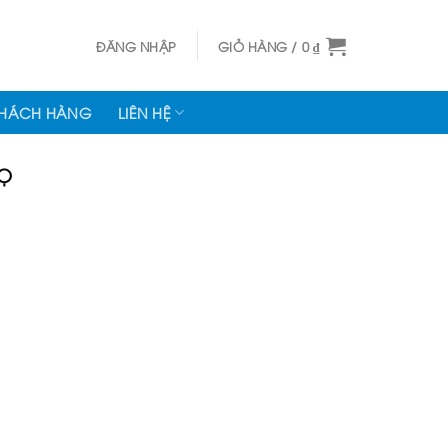
ĐĂNG NHẬP
GIỎ HÀNG /
0
₫
KHÁCH HÀNG
LIÊN HỆ
HỌ