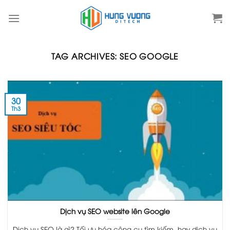
Skip
to
content
TAG ARCHIVES:
SEO GOOGLE
30
Th3
Dịch vụ SEO website lên Google
Dịch vụ SEO là gì? Tối ưu hóa công cụ tìm kiếm, hay dịch vụ