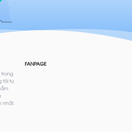
FANPAGE
 trong
 tôi tự
phẩm
ả
 nhất.