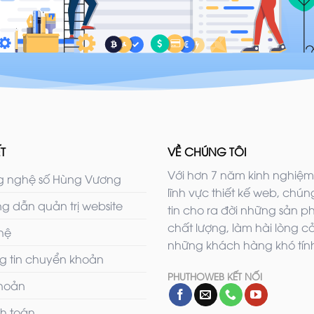
T
VỀ CHÚNG TÔI
Với hơn 7 năm kinh nghiệm
 nghệ số Hùng Vương
lĩnh vực thiết kế web, chúng
g dẫn quản trị website
tin cho ra đời những sản 
chất lượng, làm hài lòng c
 hệ
những khách hàng khó tính
g tin chuyển khoản
PHUTHOWEB KẾT NỐI
khoản
h toán