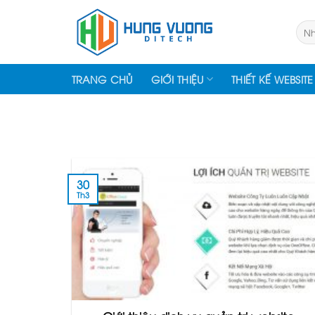
Skip
to
Tìm
kiếm
content
TRANG CHỦ
GIỚI THIỆU
THIẾT KẾ WEBSITE
30
Th3