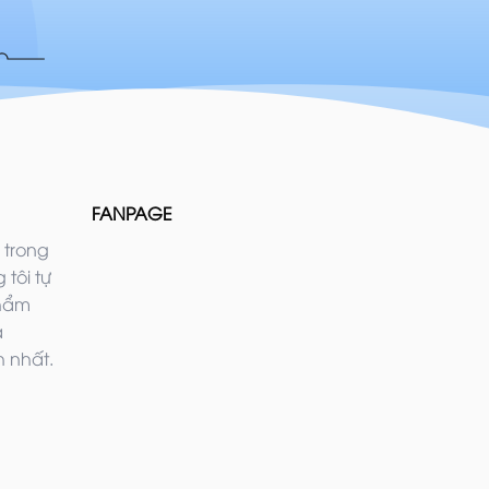
FANPAGE
 trong
 tôi tự
phẩm
ả
 nhất.