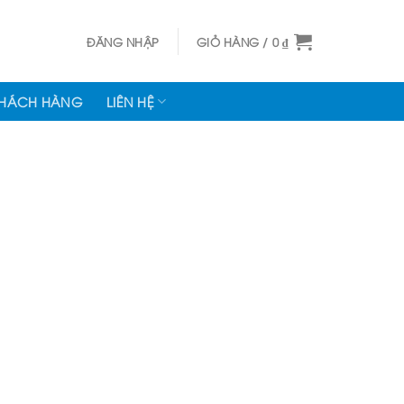
ĐĂNG NHẬP
GIỎ HÀNG /
0
₫
KHÁCH HÀNG
LIÊN HỆ