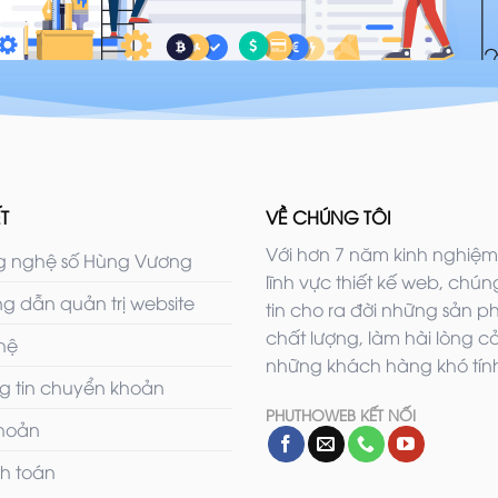
T
VỀ CHÚNG TÔI
Với hơn 7 năm kinh nghiệm
 nghệ số Hùng Vương
lĩnh vực thiết kế web, chúng
g dẫn quản trị website
tin cho ra đời những sản 
chất lượng, làm hài lòng c
 hệ
những khách hàng khó tính
g tin chuyển khoản
PHUTHOWEB KẾT NỐI
khoản
h toán