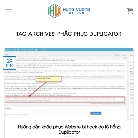
Skip
to
content
TAG ARCHIVES:
PHẮC PHỤC DUPLICATOR
29
Th10
Hướng dẫn khắc phục Website bị hack do lỗ hổng
Duplicator