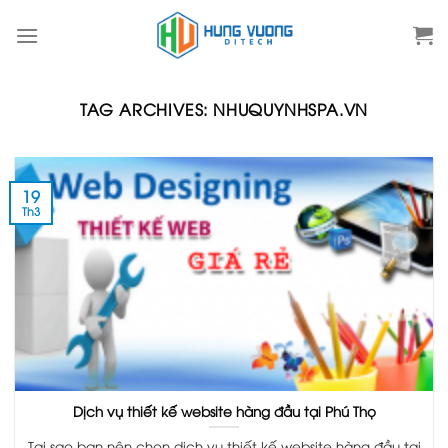
Skip
to
content
TAG ARCHIVES:
NHUQUYNHSPA.VN
19
Th3
Dịch vụ thiết kế website hàng đầu tại Phú Thọ
Tại sao bạn nên chọn dịch vụ thiết kế website hàng đầu tại