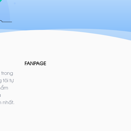
FANPAGE
 trong
 tôi tự
phẩm
ả
 nhất.