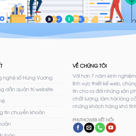
T
VỀ CHÚNG TÔI
Với hơn 7 năm kinh nghiệm
 nghệ số Hùng Vương
lĩnh vực thiết kế web, chúng
g dẫn quản trị website
tin cho ra đời những sản 
chất lượng, làm hài lòng c
 hệ
những khách hàng khó tính
g tin chuyển khoản
PHUTHOWEB KẾT NỐI
khoản
h toán