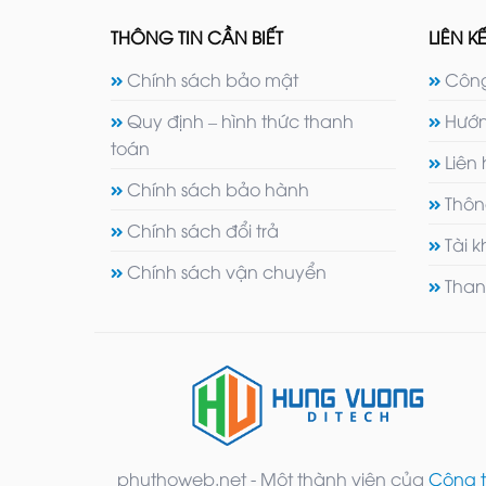
THÔNG TIN CẦN BIẾT
LIÊN KẾ
Chính sách bảo mật
Công
Quy định – hình thức thanh
Hướn
toán
Liên
Chính sách bảo hành
Thôn
Chính sách đổi trả
Tài 
Chính sách vận chuyển
Than
phuthoweb.net - Một thành viên của
Công t