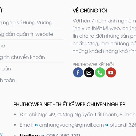
T
VỀ CHÚNG TÔI
Với hơn 7 năm kinh nghiệm
 nghệ số Hùng Vương
lĩnh vực thiết kế web, chúng
g dẫn quản trị website
tin cho ra đời những sản 
chất lượng, làm hài lòng c
 hệ
những khách hàng khó tính
g tin chuyển khoản
PHUTHOWEB KẾT NỐI
khoản
h toán
PHUTHOWEB.NET - THIẾT KẾ WEB CHUYÊN NGHIỆP
Địa chỉ: Ngõ 49, đường Nguyễn Tất Thành, P. Thanh M
Email:
cnshungvuong@gmail.com
ptuan.it.3
y
Hotline:
0984.330.139