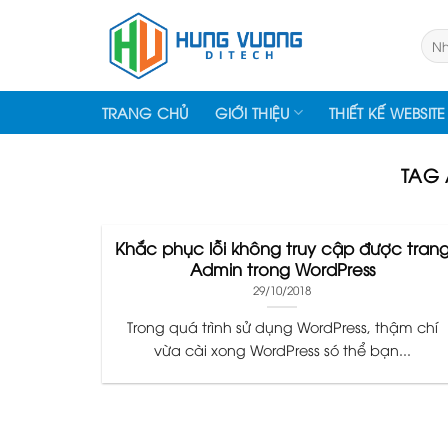
Skip
to
Tìm
kiếm
content
TRANG CHỦ
GIỚI THIỆU
THIẾT KẾ WEBSITE
TAG 
Khắc phục lỗi không truy cập được tran
Admin trong WordPress
29/10/2018
Trong quá trình sử dụng WordPress, thậm chí
vừa cài xong WordPress só thể bạn...