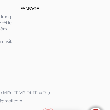
FANPAGE
 trong
 tôi tự
phẩm
ả
 nhất.
iếu, TP Việt Trì, T.Phú Thọ
2@gmail.com