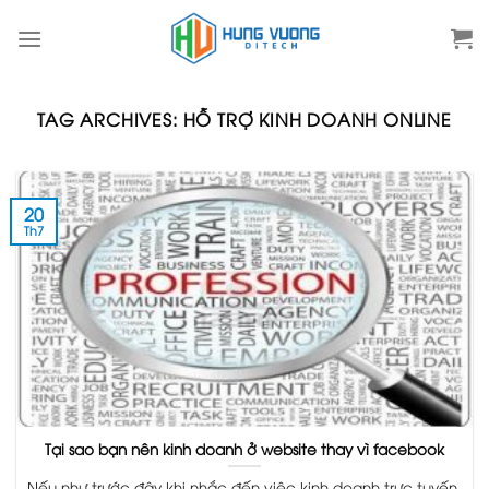
Skip
to
content
TAG ARCHIVES:
HỖ TRỢ KINH DOANH ONLINE
20
Th7
Tại sao bạn nên kinh doanh ở website thay vì facebook
Nếu như trước đây khi nhắc đến việc kinh doanh trực tuyến,