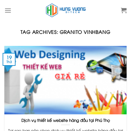
Skip
to
content
TAG ARCHIVES:
GRANITO VINHBANG
19
Th3
Dịch vụ thiết kế website hàng đầu tại Phú Thọ
Tại sao bạn nên chọn dịch vụ thiết kế website hàng đầu tại