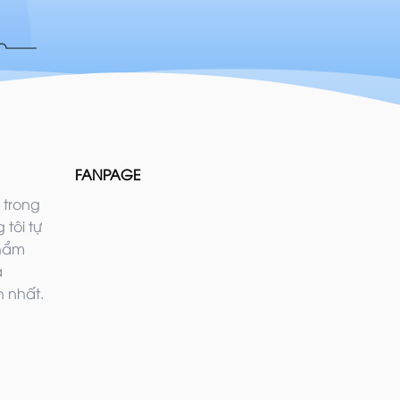
FANPAGE
 trong
 tôi tự
phẩm
ả
 nhất.