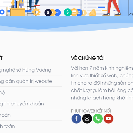
T
VỀ CHÚNG TÔI
Với hơn 7 năm kinh nghiệm
 nghệ số Hùng Vương
lĩnh vực thiết kế web, chúng
g dẫn quản trị website
tin cho ra đời những sản 
chất lượng, làm hài lòng c
 hệ
những khách hàng khó tính
g tin chuyển khoản
PHUTHOWEB KẾT NỐI
khoản
h toán