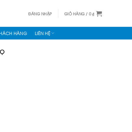
ĐĂNG NHẬP
GIỎ HÀNG /
0
₫
KHÁCH HÀNG
LIÊN HỆ
HỌ