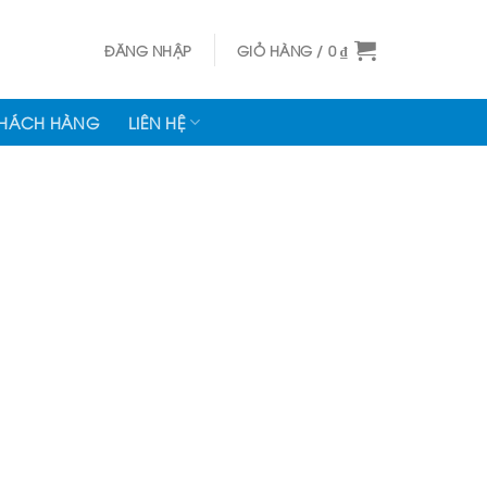
ĐĂNG NHẬP
GIỎ HÀNG /
0
₫
KHÁCH HÀNG
LIÊN HỆ