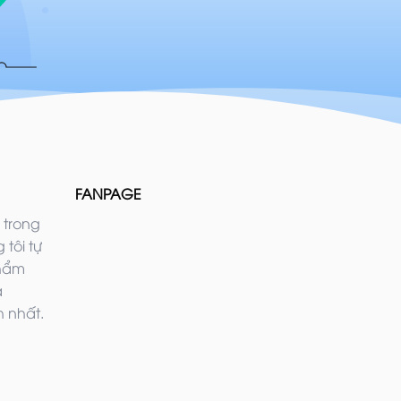
FANPAGE
 trong
 tôi tự
phẩm
ả
 nhất.