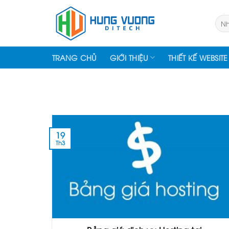
Skip
to
Tìm
kiếm
content
TRANG CHỦ
GIỚI THIỆU
THIẾT KẾ WEBSITE
19
Th3