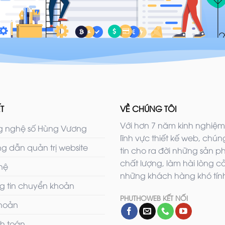
T
VỀ CHÚNG TÔI
Với hơn 7 năm kinh nghiệm
 nghệ số Hùng Vương
lĩnh vực thiết kế web, chúng
g dẫn quản trị website
tin cho ra đời những sản 
chất lượng, làm hài lòng c
 hệ
những khách hàng khó tính
g tin chuyển khoản
PHUTHOWEB KẾT NỐI
khoản
h toán