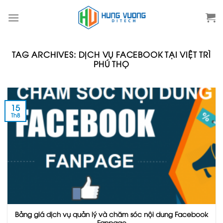
Skip
to
content
TAG ARCHIVES:
DỊCH VỤ FACEBOOK TẠI VIỆT TRÌ
PHÚ THỌ
15
Th8
Bảng giá dịch vụ quản lý và chăm sóc nội dung Facebook
Fanpage