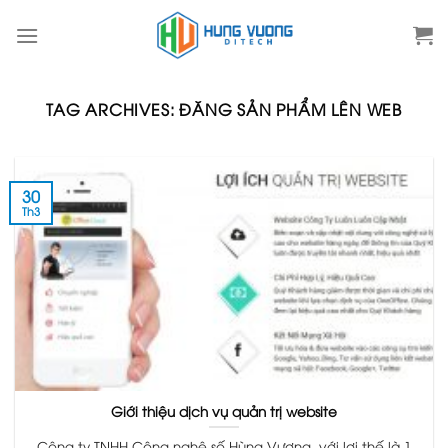
Skip
to
content
TAG ARCHIVES:
ĐĂNG SẢN PHẨM LÊN WEB
30
Th3
Giới thiệu dịch vụ quản trị website
Công ty TNHH Công nghệ số Hùng Vương, với lợi thế là 1