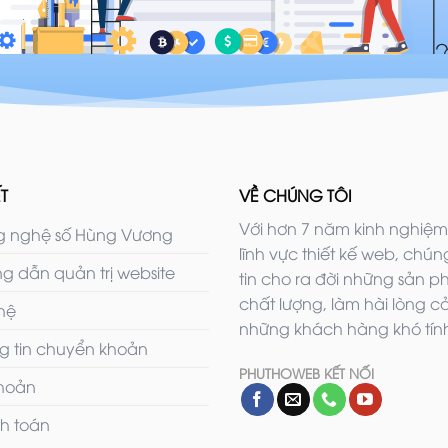
T
VỀ CHÚNG TÔI
Với hơn 7 năm kinh nghiệm
 nghệ số Hùng Vương
lĩnh vực thiết kế web, chúng
g dẫn quản trị website
tin cho ra đời những sản 
chất lượng, làm hài lòng c
 hệ
những khách hàng khó tính
g tin chuyển khoản
PHUTHOWEB KẾT NỐI
khoản
h toán