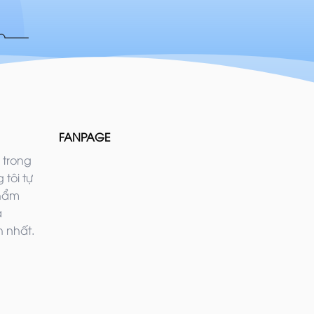
FANPAGE
 trong
 tôi tự
phẩm
ả
 nhất.