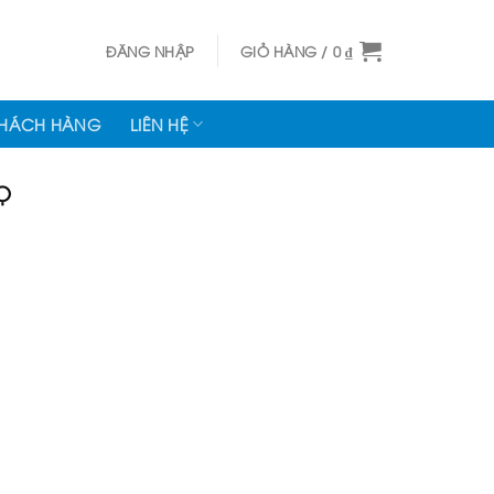
ĐĂNG NHẬP
GIỎ HÀNG /
0
₫
KHÁCH HÀNG
LIÊN HỆ
Ọ